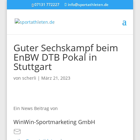
07131 772227
info@sportathleten.de
Guter Sechskampf beim
EnBW DTB Pokal in
Stuttgart
von
scherli
|
März 21, 2023
Ein News Beitrag von
WinWin-Sportmarketing GmbH