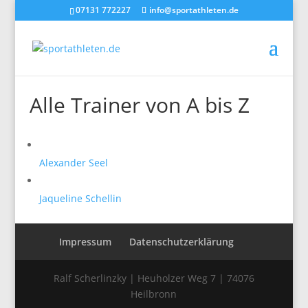
07131 772227
info@sportathleten.de
Alle Trainer von A bis Z
Alexander Seel
Jaqueline Schellin
Impressum
Datenschutzerklärung
Ralf Scherlinzky | Heuholzer Weg 7 | 74076
Heilbronn