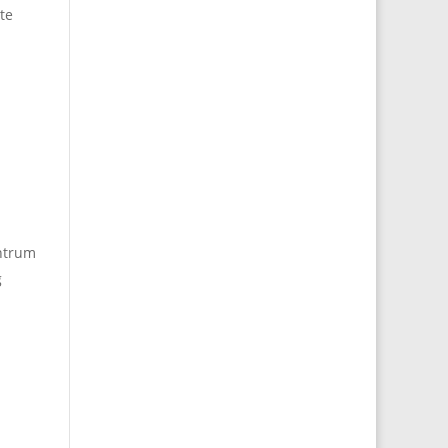
te
ntrum
g