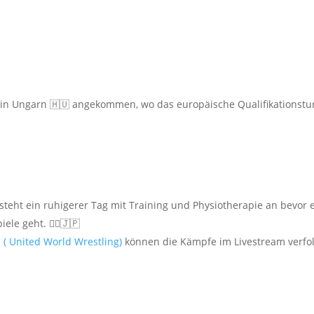
in Ungarn 🇭🇺 angekommen, wo das europäische Qualifikationstu
 steht ein ruhigerer Tag mit Training und Physiotherapie an bevor 
le geht. 🤼‍♀️🇯🇵
s
( United World Wrestling)
können die Kämpfe im Livestream verfol