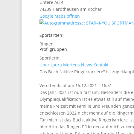
Untere Au 4
74239 Hardthausen am Kocher
Google Maps öffnen
Sportart(en):
Ringen
,
Profilgruppen
SportlerIn
,
Über Laura Mertens
News
Kontakt
Das Buch "aktive Ringerkarriere" ist zugeklapp
Veröffentlicht am 15.12.2021 – 16:51
Das Jahr 2021 ist nun fast um. Besonders die er
Olympiaqualifikation ist es etwas still auf me
meine Freizeit mit Familie und Freunden gen
entschlossen 2022 nicht mehr auf die Ringerm
Für mich ist das Buch „aktive Ringerkarriere“
hier drin das Ringen 🤼‍♀️ in den auf mich zuk
Ich bin auf jeden Fall dankbar für die Menschen