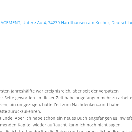
t
sten Jahreshälfte war ereignisreich, aber seit der verpatzen
iner Seite geworden. In dieser Zeit habe angefangen mehr zu arbeite
ossen, bin umgezogen, hatte Zeit zum Nachdenken…und habe
atte zurückzukehren.
 zu Ende. Aber ich habe schon ein neues Buch angefangen 📖 Inwief
ommenden Kapitel wieder auftaucht, kann ich noch nicht sagen.
, die ich treffen durfte; die Reisen und unvergesslichen Ereignisse