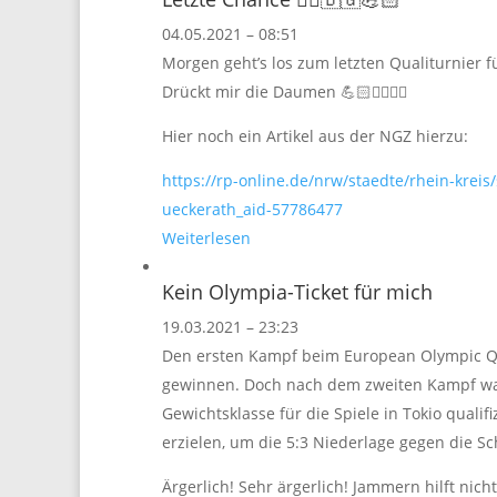
04.05.2021 – 08:51
Morgen geht’s los zum letzten Qualiturnier für
Drückt mir die Daumen 💪🏻🤼‍♀️✊🏼
Hier noch ein Artikel aus der NGZ hierzu:
https://rp-online.de/nrw/staedte/rhein-kreis
ueckerath_aid-57786477
Weiterlesen
Kein Olympia-Ticket für mich
19.03.2021 – 23:23
Den ersten Kampf beim European Olympic Qua
gewinnen. Doch nach dem zweiten Kampf war 
Gewichtsklasse für die Spiele in Tokio qualif
erzielen, um die 5:3 Niederlage gegen die
Ärgerlich! Sehr ärgerlich! Jammern hilft nicht