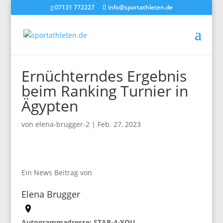
07131 772227
info@sportathleten.de
Ernüchterndes Ergebnis
beim Ranking Turnier in
Ägypten
von
elena-brugger-2
|
Feb. 27, 2023
Ein News Beitrag von
Elena Brugger
Autogrammadresse: STAR-4-YOU