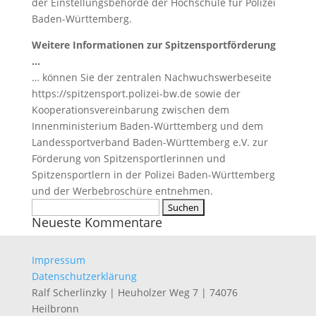
der Einstellungsbehörde der Hochschule für Polizei
Baden-Württemberg.
Weitere Informationen zur Spitzensportförderung
…
… können Sie der zentralen Nachwuchswerbeseite
https://spitzensport.polizei-bw.de sowie der
Kooperationsvereinbarung zwischen dem
Innenministerium Baden-Württemberg und dem
Landessportverband Baden-Württemberg e.V. zur
Förderung von Spitzensportlerinnen und
Spitzensportlern in der Polizei Baden-Württemberg
und der Werbebroschüre entnehmen.
Suchen
Neueste Kommentare
nach:
Impressum
Datenschutzerklärung
Ralf Scherlinzky | Heuholzer Weg 7 | 74076
Heilbronn